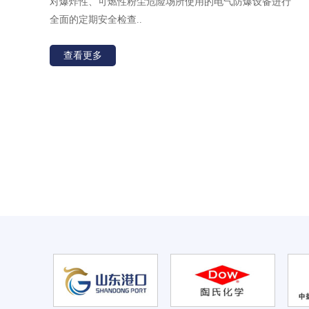
对爆炸性、可燃性粉尘危险场所使用的电气防爆设备进行
全面的定期安全检查..
查看更多