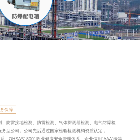
务保障
、防雷接地检测、防雷检测、气体探测器检测、电气防爆检
服务型公司。公司先后通过国家检验检测机构资质认定，
理体系、OHSAS18001职业健康安全管理体系、企业信用“AAA”级等