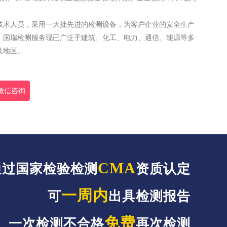
术人员，采用一大批先进的检测设备，为客户企业的安全生产
，国瑞检测服务现已广泛于建筑、化工、电力、通信、能源等多
及地区。
微信咨询
CMA
通过国家检验检测
资质认定
一周内
可
出具检测报告
免费
一次检测不合格
再次检测