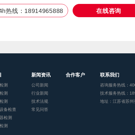
4h热线：18914965888
在线咨询
目
新闻资讯
合作客户
联系我们
检测
公司新闻
咨询服务热线：400-
检测
行业新闻
技术服务热线：1891
检测
技术法规
地址：江苏省苏州
设备检查
常见问答
器检测
检测