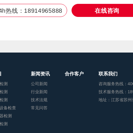
4h热线：18914965888
在线咨询
目
新闻资讯
合作客户
联系我们
检测
公司新闻
咨询服务热线：400-
检测
行业新闻
技术服务热线：1891
检测
技术法规
地址：江苏省苏州
设备检查
常见问答
器检测
检测