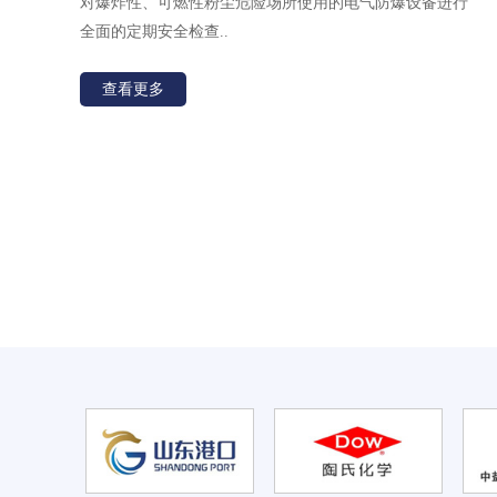
对爆炸性、可燃性粉尘危险场所使用的电气防爆设备进行
全面的定期安全检查..
查看更多