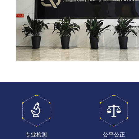
专业检测
公平公正