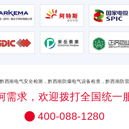
黔西南电气安全检测，黔西南防爆电气设备检查，黔西南防
何需求，欢迎拨打全国统一
400-088-1280