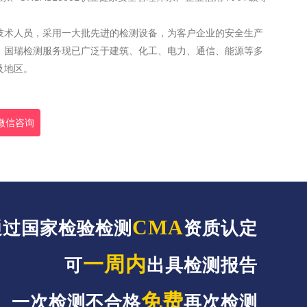
术人员，采用一大批先进的检测设备，为客户企业的安全生产
，国瑞检测服务现已广泛于建筑、化工、电力、通信、能源等多
及地区。
微信咨询
CMA
通过国家检验检测
资质认定
一周内
可
出具检测报告
免费
一次检测不合格
再次检测