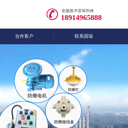
18914965888
合作客户
联系国瑞