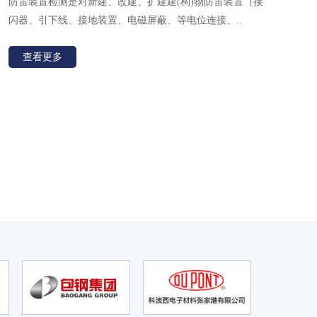
防雷装置检测是对新建、改建、扩建建(构)物防雷装置（接
闪器、引下线、接地装置、电磁屏蔽、等电位连接、..
查看更多