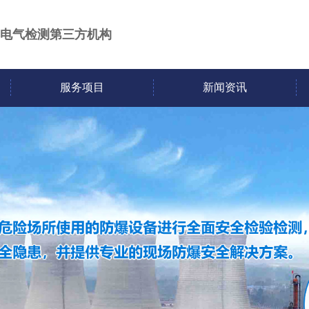
电气检测第三方机构
服务项目
新闻资讯