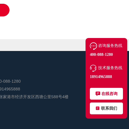
咨询服务热线
400-088-1280
技术服务热线
18914965888
088-1280
4965888
在线咨询
张家港市经济开发区西塘公里588号4楼
联系我们